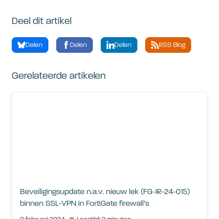
Deel dit artikel
Delen
Delen
Delen
RSS Blog
Gerelateerde artikelen
Beveiligingsupdate n.a.v. nieuw lek (FG-IR-24-015) binnen SSL
Beveiligingsupdate n.a.v. nieuw lek (FG-IR-24-015)
binnen SSL-VPN in FortiGate firewall’s