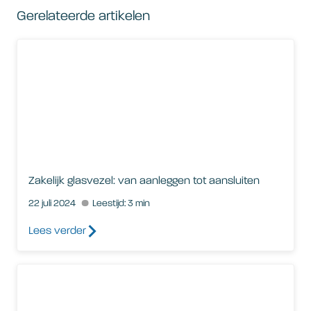
Gerelateerde artikelen
Zakelijk glasvezel: van aanleggen tot aansluiten
Zakelijk glasvezel: van aanleggen tot aansluiten
22 juli 2024
Leestijd: 3 min
Lees verder
Waar moet je op letten bij zakelijk glasvezel?