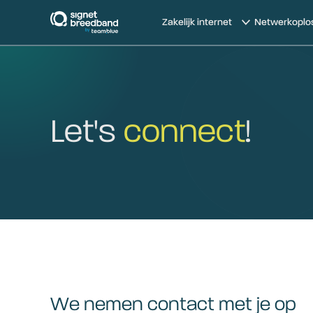
signetbreedband
Zakelijk internet
Netwerkoplo
Let's
connect
!
We nemen contact met je op