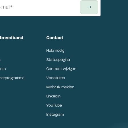
tbreedband
Contact
Hulp nodig
n
Statuspagina
ers
Contract wijzigen
tnerprogramma
Vacatures
Misbruik melden
LinkedIn
YouTube
Instagram