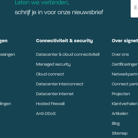
Laten we verbinden,
schrijf je in voor onze nieuwsbrief
gen
Connectiviteit & security
Over signe
ossingen
Datacenter & cloud connectiviteit
Over ons
Managed security
Certificeringe
Cloud connect
Netwerkpartn
Datacenter interconnect
Connect par
Datacenter internet
Projecten
dingen
Hosted Firewall
Klantverhalen
Anti-DDoS
Artikelen
Blog
Sitemap