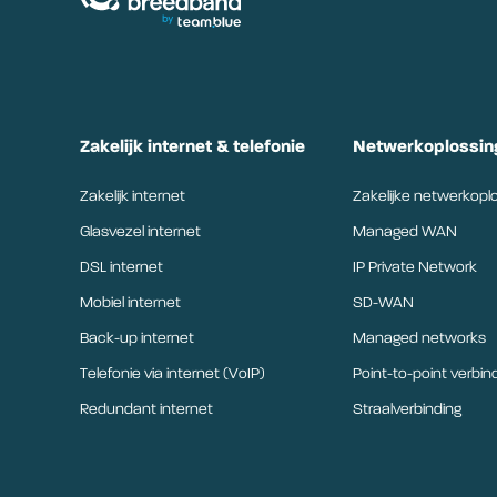
Zakelijk internet & telefonie
Netwerkoplossin
Zakelijk internet
Zakelijke netwerkopl
Glasvezel internet
Managed WAN
DSL internet
IP Private Network
Mobiel internet
SD-WAN
Back-up internet
Managed networks
Telefonie via internet (VoIP)
Point-to-point verbin
Redundant internet
Straalverbinding