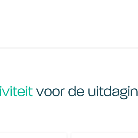
viteit
voor de uitdagi
dband wordt megasprong
SD-WAN: de toekomst van ne