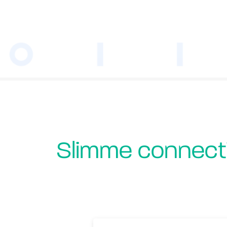
Slimme connecti
Nieuw Core-Network van signetbree