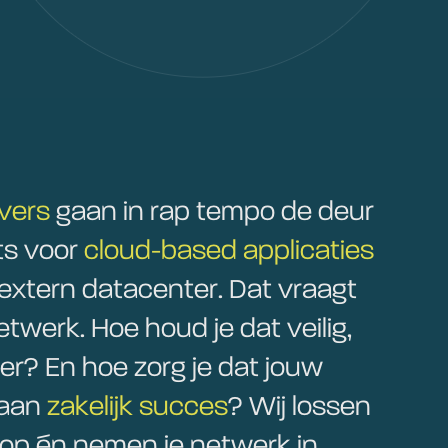
vers
gaan in rap tempo de deur
ts voor
cloud-based applicaties
 extern datacenter. Dat vraagt
twerk. Hoe houd je dat veilig,
ker? En hoe zorg je dat jouw
 aan
zakelijk succes
? Wij lossen
 op én nemen je netwerk in