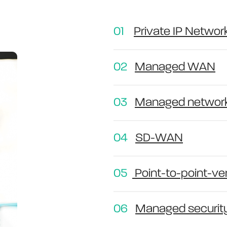
01
Private IP Networ
02
Managed WAN
03
Managed networ
04
SD-WAN
05
Point-to-point-ve
06
Managed securit