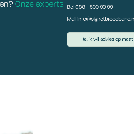
gen?
Onze experts
Bel 088 - 599 99 99
Mail info@signetbreedband.n
Ja, ik wil advies op maat