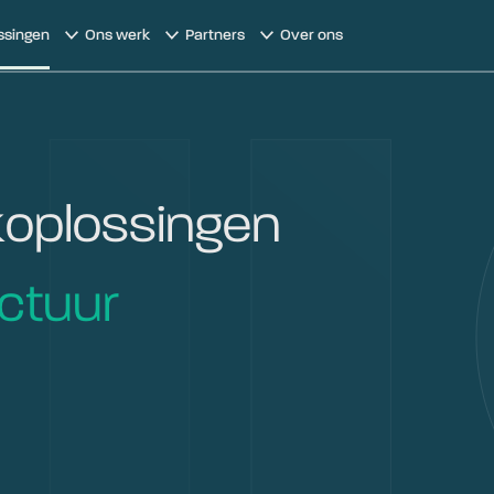
ssingen
Ons werk
Partners
Over ons
oplossingen
uctuur