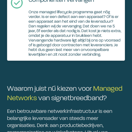
Componenten vervangen
Onze managed lifecycle programma gaat nóg
verder. Is er een defect aan een apparaat? Of is er
een apparaat aan het eind van de levensduur?
Dan regelen wij de vervanging. Dat doen we na 5
jaar, óf eerder als dat nodig is. Dat kost je niets extra,
omdat je de apparatuur in bruikleen hebt.
Vervangende hardware ligt altijd bij ons op voorraad
of is geborgd door contracten met leveranciers. Je
hebt dus geen last meer van onvoorspelbare
levertijden en zit nooit zonder verbinding.
Waarom juist nú kiezen voor
Managed
Networks
van signetbreedband?
Een betrouwbare netwerkinfrastructuur is een
belangrijke levensader van steeds meer
organisaties. Denk aan productiebedrijven,