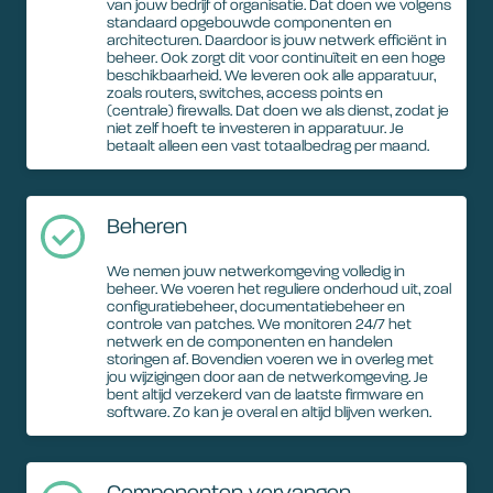
van jouw bedrijf of organisatie. Dat doen we volgens
standaard opgebouwde componenten en
architecturen. Daardoor is jouw netwerk efficiënt in
beheer. Ook zorgt dit voor continuïteit en een hoge
beschikbaarheid. We leveren ook alle apparatuur,
zoals routers, switches, access points en
(centrale) firewalls. Dat doen we als dienst, zodat je
niet zelf hoeft te investeren in apparatuur. Je
betaalt alleen een vast totaalbedrag per maand.
Beheren
We nemen jouw netwerkomgeving volledig in
beheer. We voeren het reguliere onderhoud uit, zoal
configuratiebeheer, documentatiebeheer en
controle van patches. We monitoren 24/7 het
netwerk en de componenten en handelen
storingen af. Bovendien voeren we in overleg met
jou wijzigingen door aan de netwerkomgeving. Je
bent altijd verzekerd van de laatste firmware en
software. Zo kan je overal en altijd blijven werken.