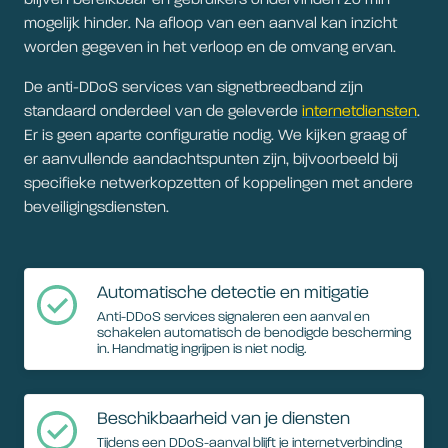
blijven bereikbaar en gebruikers ondervinden zo min
mogelijk hinder. Na afloop van een aanval kan inzicht
worden gegeven in het verloop en de omvang ervan.
De anti-DDoS services van signetbreedband zijn
standaard onderdeel van de geleverde
internetdiensten
.
Er is geen aparte configuratie nodig. We kijken graag of
er aanvullende aandachtspunten zijn, bijvoorbeeld bij
specifieke netwerkopzetten of koppelingen met andere
beveiligingsdiensten.
Automatische detectie en mitigatie
Anti-DDoS services signaleren een aanval en
schakelen automatisch de benodigde bescherming
in. Handmatig ingrijpen is niet nodig.
Beschikbaarheid van je diensten
Tijdens een DDoS-aanval blijft je internetverbinding