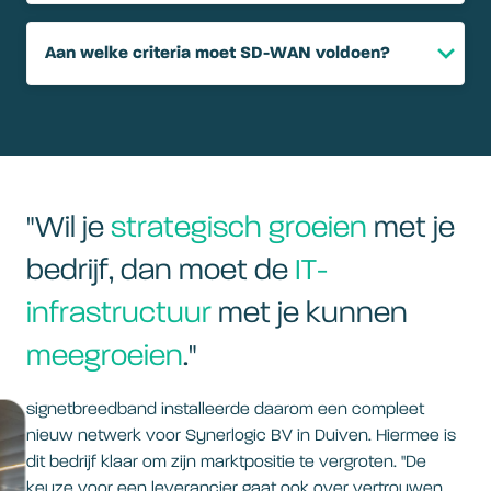
Aan welke criteria moet SD-WAN voldoen?
"​Wil je
strategisch groeien
met je
bedrijf, dan moet de
IT-
infrastructuur
met je kunnen
meegroeien
."
signetbreedband installeerde daarom een compleet
nieuw netwerk voor Synerlogic BV in Duiven. Hiermee is
dit bedrijf klaar om zijn marktpositie te vergroten. "De
keuze voor een leverancier gaat ook over vertrouwen.