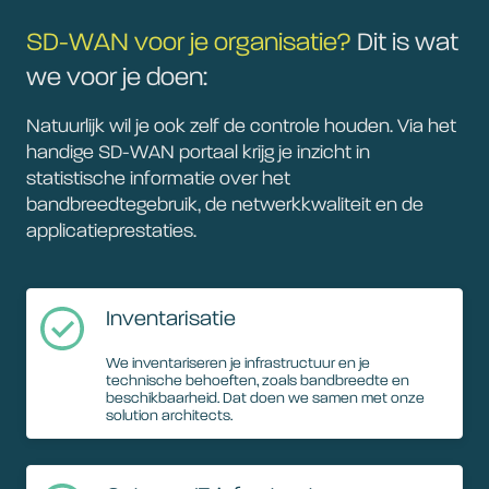
SD-WAN voor je organisatie?
Dit is wat
we voor je doen:
Natuurlijk wil je ook zelf de controle houden. Via het
handige SD-WAN portaal krijg je inzicht in
statistische informatie over het
bandbreedtegebruik, de netwerkkwaliteit en de
applicatieprestaties.
Inventarisatie
We inventariseren je infrastructuur en je
technische behoeften, zoals bandbreedte en
beschikbaarheid. Dat doen we samen met onze
solution architects.