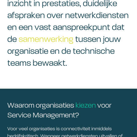
inzicht in prestaties, duidelijke
afspraken over netwerkdiensten
en een vast aanspreekpunt dat
de
samenwerking
tussen jouw
organisatie en de technische
teams bewaakt.
Waarom organisaties
kiezen
voor
Service Management?
Voor veel organisaties is connectiviteit inmiddels
bedrijfskritisch. Wanneer netwerkdiensten uitvallen of