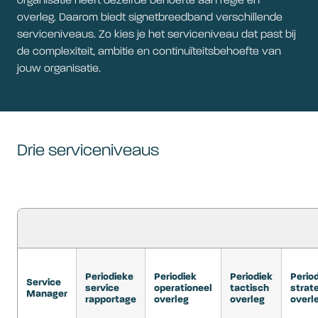
organisatie heeft dezelfde behoefte aan regie en
overleg. Daarom biedt signetbreedband verschillende
serviceniveaus. Zo kies je het serviceniveau dat past bij
de complexiteit, ambitie en continuïteitsbehoefte van
jouw organisatie.
Drie serviceniveaus
Periodieke
Periodiek
Periodiek
Perio
Service
service
operationeel
tactisch
strat
Manager
rapportage
overleg
overleg
overl