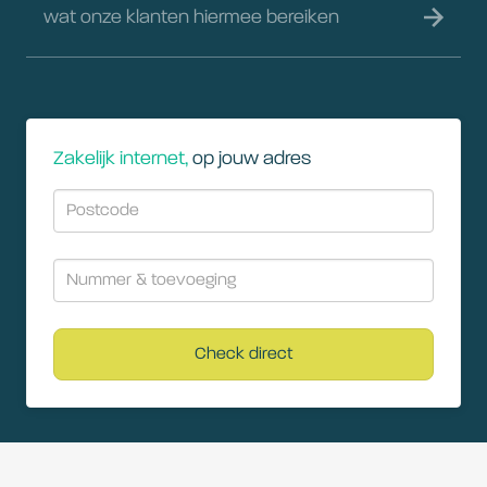
wat onze klanten hiermee bereiken
Postcode
Nummer & toevoeging
Zakelijk internet,
op jouw adres
Check direct