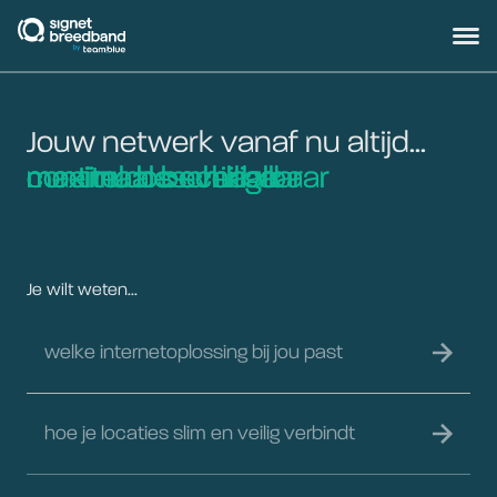
signetbreedband
Hoofd
Jouw netwerk vanaf nu altijd...
maximaal beveiligd
continu beschikbaar
moeiteloos schaalbaar
maximaal beveiligd
continu beschikbaar
moeiteloos schaalbaar
Je wilt weten...
welke internetoplossing bij jou past
hoe je locaties slim en veilig verbindt