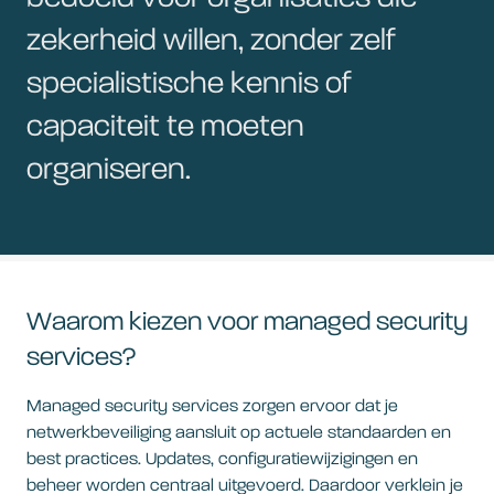
zekerheid willen, zonder zelf
specialistische kennis of
capaciteit te moeten
organiseren.
Waarom kiezen voor managed security
services?
Managed security services zorgen ervoor dat je
netwerkbeveiliging aansluit op actuele standaarden en
best practices. Updates, configuratiewijzigingen en
beheer worden centraal uitgevoerd. Daardoor verklein je