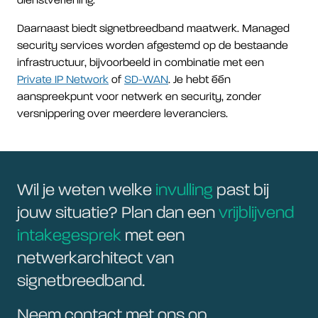
dienstverlening.
Daarnaast biedt signetbreedband maatwerk. Managed
security services worden afgestemd op de bestaande
infrastructuur, bijvoorbeeld in combinatie met een
Private IP Network
of
SD-WAN
. Je hebt één
aanspreekpunt voor netwerk en security, zonder
versnippering over meerdere leveranciers.
Wil je weten welke
invulling
past bij
jouw situatie? Plan dan een
vrijblijvend
intakegesprek
met een
netwerkarchitect van
signetbreedband.
Neem contact met ons op