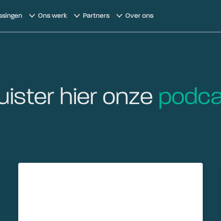
ssingen
Ons werk
Partners
Over ons
uister hier onze
podca
Cloudconnectiviteit