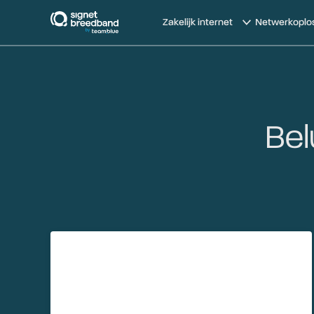
signetbreedband
Zakelijk internet
Netwerkoplo
Bel
Network Security