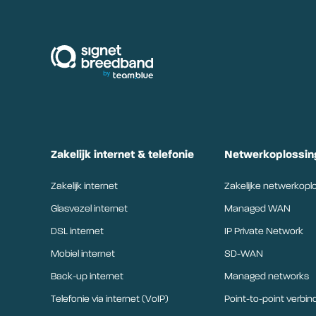
signetbreedband
Zakelijk internet & telefonie
Netwerkoplossin
Zakelijk internet
Zakelijke netwerkopl
Glasvezel internet
Managed WAN
DSL internet
IP Private Network
Mobiel internet
SD-WAN
Back-up internet
Managed networks
Telefonie via internet (VoIP)
Point-to-point verbin