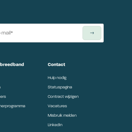
tbreedband
Contact
Hulp nodig
n
Statuspagina
ers
Contract wijzigen
tnerprogramma
Vacatures
Misbruik melden
LinkedIn