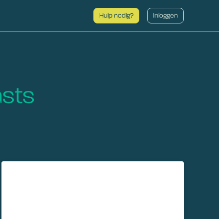
Hulp nodig?
Inloggen
sts
Netwerkonafhankelijkheid