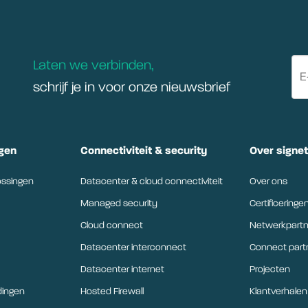
Laten we verbinden,
schrijf je in voor onze nieuwsbrief
gen
Connectiviteit & security
Over signe
ossingen
Datacenter & cloud connectiviteit
Over ons
Managed security
Certificeringe
Cloud connect
Netwerkpartn
Datacenter interconnect
Connect par
Datacenter internet
Projecten
dingen
Hosted Firewall
Klantverhalen