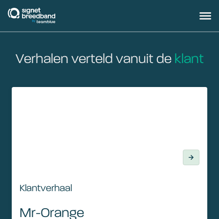
signetbreedband
Hoofd
Verhalen verteld vanuit de
klant
Klantverhaal
Klantverhaal
Mr-Orange