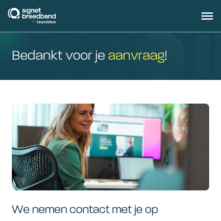
signetbreedband
Hoofd
Bedankt voor je
aanvraag
!
We nemen contact met je op