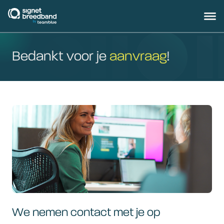
signetbreedband
Hoofd
Bedankt voor je
aanvraag
!
We nemen contact met je op