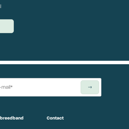
l
tbreedband
Contact