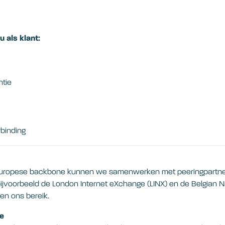
u als klant:
ntie
binding
Europese backbone kunnen we samenwerken met peeringpartner
bijvoorbeeld de London Internet eXchange (LINX) en de Belgian Na
en ons bereik.
ie