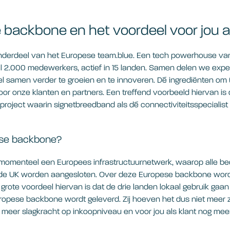
backbone en het voordeel voor jou al
nderdeel van het Europese team.blue. Een tech powerhouse va
al 2.000 medewerkers, actief in 15 landen. Samen delen we expert
l samen verder te groeien en te innoveren. Dé ingrediënten om (l
voor onze klanten en partners. Een treffend voorbeeld hiervan is
project waarin signetbreedband als dé connectiviteitsspecialis
.
ese backbone?
 momenteel een Europees infrastructuurnetwerk, waarop alle be
 de UK worden aangesloten. Over deze Europese backbone wordt
t grote voordeel hiervan is dat de drie landen lokaal gebruik ga
uropese backbone wordt geleverd. Zij hoeven het dus niet meer ze
 meer slagkracht op inkoopniveau en voor jou als klant nog meer
t.