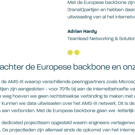
Met de Europese backbone zijn
(transit)partijen en hebben da
uitwisseling van al het internetv
Adrian Hardy
Teamlead Networking & Solution
 achter de Europese backbone en onz
 de AMS-IX waarop verschillende peeringpartners zoals Micros
tijen zijn aangesloten - voor 70% bij aan de internetbehoefte v
ze weg hoeven we geen rechtstreekse verbinding te maken met al
 kunnen we data uitwisselen over het AMS-IX netwerk. Dit is de
en aan verbonden. Met de Europese backbone gaan we -letterlijk
en dedicated projectteam opgesteld waarin engineers vertegenwoo
e projectleden zijn allemaal sinds de opkomst van het internet