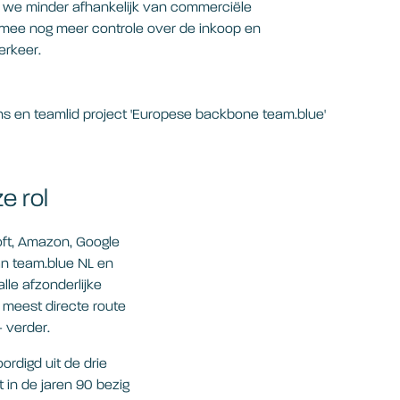
 we minder afhankelijk van commerciële
armee nog meer controle over de inkoop en
erkeer.
s en teamlid project 'Europese backbone team.blue'
e rol
oft, Amazon, Google
an team.blue NL en
le afzonderlijke
 meest directe route
- verder.
rdigd uit de drie
 in de jaren 90 bezig