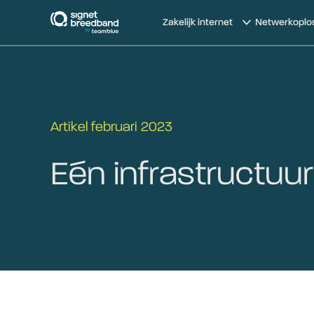
signetbreedband
Zakelijk internet
Netwerkoplo
Artikel februari 2023
Eén infrastructuu