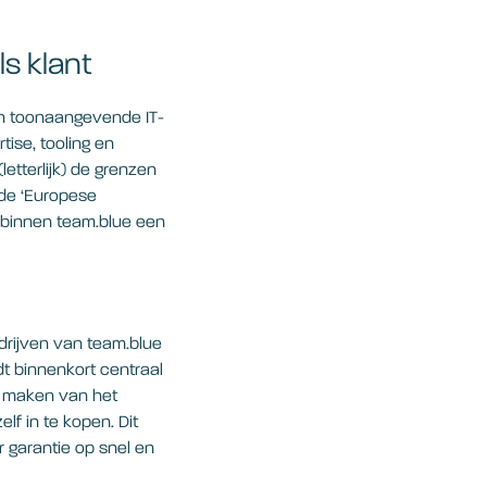
s klant
n toonaangevende IT-
ise, tooling en
etterlijk) de grenzen
 de ‘Europese
t binnen team.blue een
drijven van team.blue
 binnenkort centraal
an maken van het
lf in te kopen. Dit
 garantie op snel en