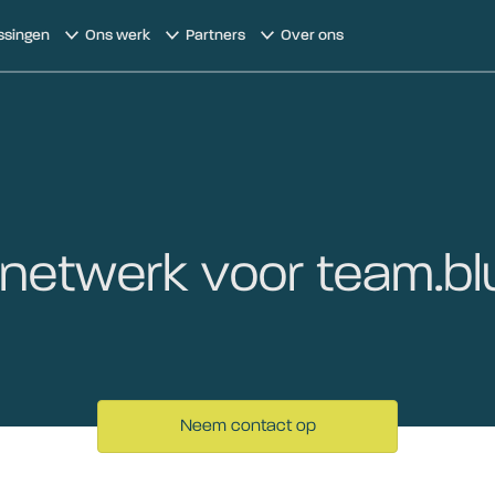
ssingen
Ons werk
Partners
Over ons
rnetwerk voor team.bl
Neem contact op