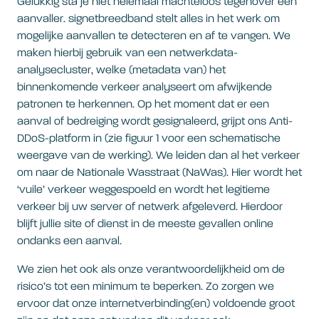
Gelukkig sta je niet helemaal machteloos tegenover een
aanvaller. signetbreedband stelt alles in het werk om
mogelijke aanvallen te detecteren en af te vangen. We
maken hierbij gebruik van een netwerkdata-
analysecluster, welke (metadata van) het
binnenkomende verkeer analyseert om afwijkende
patronen te herkennen. Op het moment dat er een
aanval of bedreiging wordt gesignaleerd, grijpt ons Anti-
DDoS-platform in (zie figuur 1 voor een schematische
weergave van de werking). We leiden dan al het verkeer
om naar de Nationale Wasstraat (NaWas). Hier wordt het
‘vuile’ verkeer weggespoeld en wordt het legitieme
verkeer bij uw server of netwerk afgeleverd. Hierdoor
blijft jullie site of dienst in de meeste gevallen online
ondanks een aanval.
We zien het ook als onze verantwoordelijkheid om de
risico’s tot een minimum te beperken. Zo zorgen we
ervoor dat onze internetverbinding(en) voldoende groot