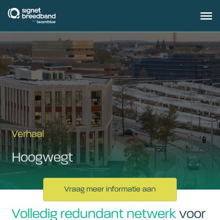
signetbreedband
Hoofd
Verhaal
Hoogwegt
Vraag meer informatie aan
Volledig redundant netwerk
voor