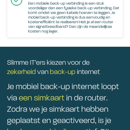
Een mobiele back-up verbinding is een stuk
voordeliger dan een fysieke back-up verbinding. Dat
komt omdat we geen kabels hoeven te leggen. Je
mobiel back-up verbinding is dus eenvoudig en
kostenefficiënt te realiseren! Heb je al een router
van signetbreedband? Dan zijn de maandelijkse
kosten nog lager.
Slimme IT’ers kiezen voor de
zekerheid
van
back-up
internet
Je mobiel back-up internet loopt
via
een simkaart
in de router.
Zodra we je simkaart hebben
geplaatst en geactiveerd, is je