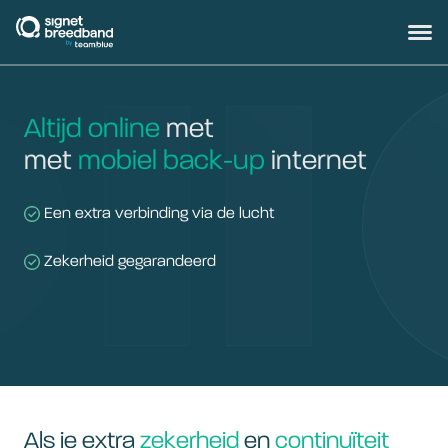
signetbreedband
Hoofd
Altijd online
met
met
mobiel back-up
internet
Een extra verbinding via de lucht
Zekerheid gegarandeerd
Als je extra
zekerheid
en
continuïteit