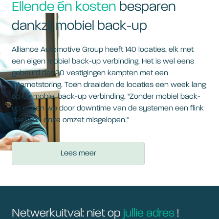
Ellende én kosten
besparen
dankzij mobiel back-up
Alliance Automotive Group heeft 140 locaties, elk met
een eigen mobiel back-up verbinding. Het is wel eens
gebeurd dat 20 vestigingen kampten met een
internetstoring. Toen draaiden de locaties een week lang
op de mobiel back-up verbinding. "Zonder mobiel back-
up waren we door downtime van de systemen een flink
deel van onze omzet misgelopen."
Lees meer
Netwerkuitval: niet op
jullie adres
!