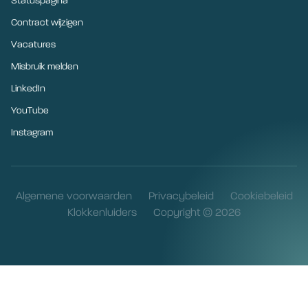
Statuspagina
Contract wijzigen
Vacatures
Misbruik melden
LinkedIn
YouTube
Instagram
Algemene voorwaarden
Privacybeleid
Cookiebeleid
Klokkenluiders
Copyright © 2026