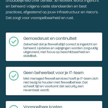
onduidelijkheid over beheer. Je netwerk wordt ingericht
en beheerd volgens vaste standaarden en best
practices, afgestemd op jouw infrastructuur en risico’s.
Dat zorgt voor voorspelbaarheid en rust.
Gemoedsrust en continuïteit
Zekerheid dat je firewall altijd correct is ingericht en
beheerd. Updates en wijzigingen worden zorgvuldig
uitgevoerd, met focus op beschikbaarheid en
stabiliteit.
Geen beheerlast voor je IT-team
Met managed firewall services hoeft je IT-team zich
niet bezig te houden met firewallbeheer. Dat
scheelt tijd en voorkomt dat security een
neventaak wordt.
Voorspelbare kosten