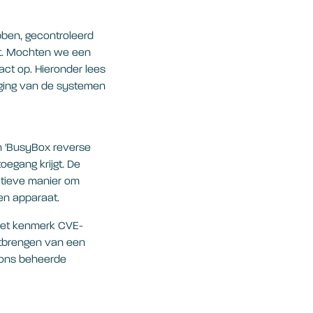
ebben, gecontroleerd
t. Mochten we een
ct op. Hieronder lees
iging van de systemen
n 'BusyBox reverse
oegang krijgt. De
ctieve manier om
fen apparaat.
 het kenmerk CVE-
uitbrengen van een
 ons beheerde