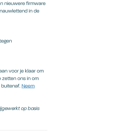
en nieuwere firmware
 nauwlettend in de
 tegen
aan voor je klaar om
e zetten ons in om
 buitenaf.
Neem
ijgewerkt op basis