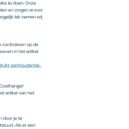
niks te doen. Onze
len en zorgen ervoor
mogelijk lek nemen wij
te controleren op de
even in het artikel
adrukt-aanhoudende-
 Coathanger'
t artikel van het
n door je te
stuurt. Als er een