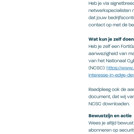
Heb je via signetbree
netwerkspecialisten 
dat jouw bedrijfsconti
contact op met de be
Wat kun je zelf doe
Heb je zelf een Forti
aanwezigheid van mal
van het Nationaal Cy
(NCSC):
https://www
interesse-in-edge-de
Raadpleeg ook de aan
document, dat wij van
NCSC downloaden.
Bewustzijn en actie
Wees je altijd bewust 
abonneren op security-