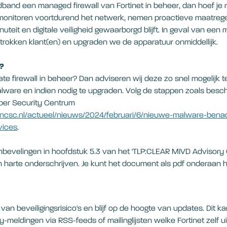
dband een managed firewall van Fortinet in beheer, dan hoef je 
monitoren voortdurend het netwerk, nemen proactieve maatrege
nuteit en digitale veiligheid gewaarborgd blijft. In geval van een 
trokken klant(en) en upgraden we de apparatuur onmiddellijk.
n?
Gate firewall in beheer? Dan adviseren wij deze zo snel mogelijk 
ware en indien nodig te upgraden. Volg de stappen zoals beschr
ber Security Centrum
.ncsc.nl/actueel/nieuws/2024/februari/6/nieuwe-malware-ben
vices
.
bevelingen in hoofdstuk 5.3 van het 'TLP:CLEAR MIVD Advisory
 harte onderschrijven. Je kunt het document als pdf onderaan he
van beveiligingsrisico's en blijf op de hoogte van updates. Dit ka
meldingen via RSS-feeds of mailinglijsten welke Fortinet zelf uit