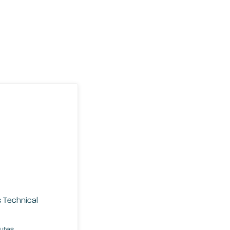
l’s
echnical Support Engineer"
s Technical
nutes