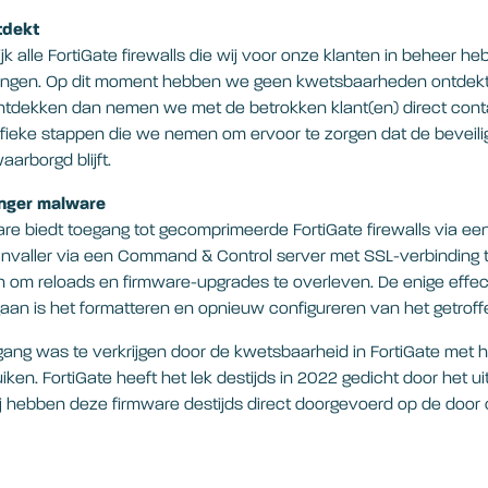
tdekt
jk alle FortiGate firewalls die wij voor onze klanten in beheer h
tingen. Op dit moment hebben we geen kwetsbaarheden ontdek
ntdekken dan nemen we met de betrokken klant(en) direct conta
ifieke stappen die we nemen om ervoor te zorgen dat de beveil
arborgd blijft.
nger malware
e biedt toegang tot gecomprimeerde FortiGate firewalls via ee
anvaller via een Command & Control server met SSL-verbinding t
 om reloads en firmware-upgrades te overleven. De enige effe
gaan is het formatteren en opnieuw configureren van het getrof
gang was te verkrijgen door de kwetsbaarheid in FortiGate met
ken. FortiGate heeft het lek destijds in 2022 gedicht door het 
j hebben deze firmware destijds direct doorgevoerd op de door