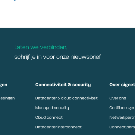
Laten we verbinden,
schrijf je in voor onze nieuwsbrief
gen
Connectiviteit & security
Over signe
ossingen
Datacenter & cloud connectiviteit
Over ons
Managed security
Certificeringe
Cloud connect
Netwerkpartn
Datacenter interconnect
Connect par