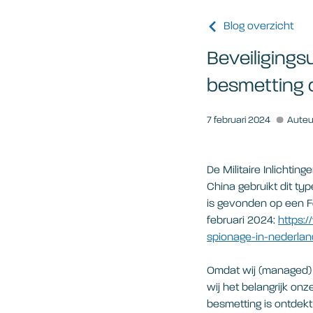
Blog overzicht
Beveiligings
besmetting o
7 februari 2024
Auteu
De Militaire Inlichti
China gebruikt dit 
is gevonden op een For
februari 2024:
https:
spionage-in-nederlan
Omdat wij (managed) 
wij het belangrijk on
besmetting is ontdekt