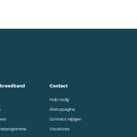
tbreedband
Contact
Hulp nodig
n
Statuspagina
ers
Contract wijzigen
tnerprogramma
Vacatures