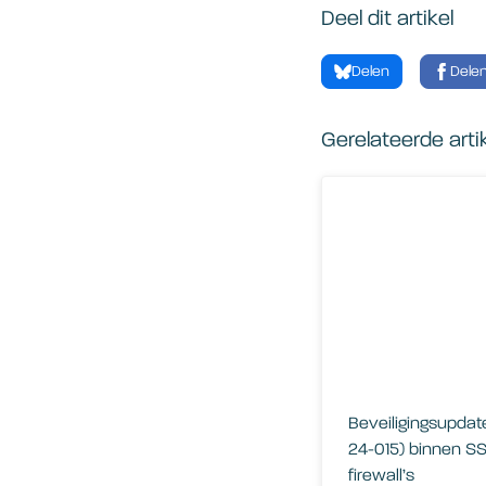
Deel dit artikel
Delen
Dele
Gerelateerde arti
Beveiligingsupdate n.
Beveiligingsupdate
24-015) binnen SS
firewall’s