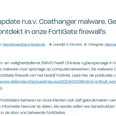
update n.a.v. Coathanger malware. G
ntdekt in onze FortiGate firewall's
r:
Signetbreedband Redactie
Leestijd: 2 minutes
Categorie:
Algem
ngen- en veiligheidsdienst (MIVD) heeft Chinese cyberspionage in 
type malware voor spionage op computernetwerken. De malware
tiGate firewall van het bedrijf Fortinet. Lees hier de publicatie
//www.defensie.nl/actueel/nieuws/2024/02/06/mivd-onthult-wer
d
.
FortiGate's beheren en onze klanten ook zelf gebruikmaken van 
ze informatie hierover te delen. Als eerste willen we benadrukken
 in de door ons beheerde FortiGates.