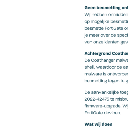
Geen besmetting on
Wij hebben onmiddelli
op mogelijke besmet
besmette FortiGate o
je meer over de spec
van onze klanten gewa
Achtergrond Coatha
De Coathanger malwar
shell', waardoor de a
malware is ontworpen
besmetting tegen te 
De aanvankelijke toe
2022-42475 te misbrui
firmware-upgrade. Wi
FortiGate devices.
Wat wij doen