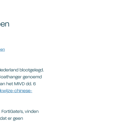
een
een
Nederland blootgelegd.
 Coathanger genoemd
 van het MIVD dd. 6
kwijze-chinese-
FortiGate's, vinden
 dat er geen