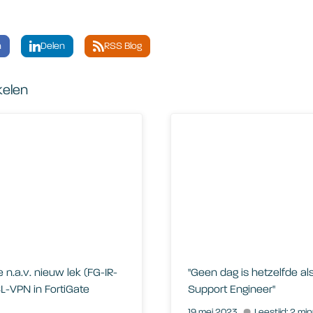
n
Delen
RSS Blog
kelen
a.v. nieuw lek (FG-IR-24-015) binnen SSL-VPN in FortiGate firewal
"Geen dag is hetzelfde als T
 n.a.v. nieuw lek (FG-IR-
"Geen dag is hetzelfde al
L-VPN in FortiGate
Support Engineer"
19 mei 2023
Leestijd: 2 mi