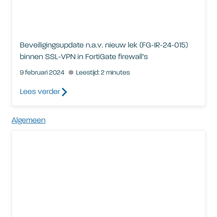
Beveiligingsupdate n.a.v. nieuw lek (FG-IR-24-015)
binnen SSL-VPN in FortiGate firewall’s
9 februari 2024
Leestijd: 2 minutes
Lees verder
Algemeen
Beveiligingsupdate n.a.v. Coathanger malware. Geen besmetti