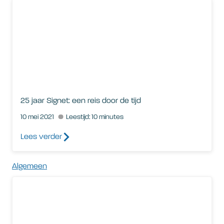
25 jaar Signet: een reis door de tijd
25 jaar Signet: een reis door de tijd
10 mei 2021
Leestijd: 10 minutes
Lees verder
Algemeen
Continuïteit en coronamaatregelen: hoe garanderen wij jou